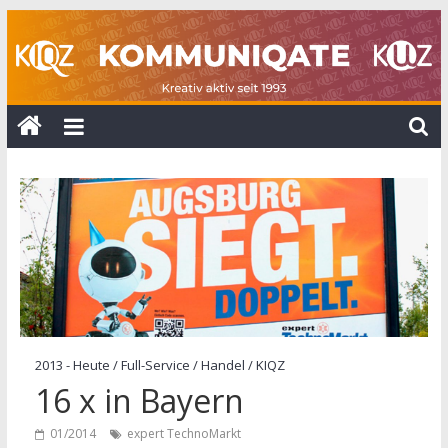
Zum
Inhalt
springen
KOMMUNIQATE
25
Jahre
KUZ
+
10
Jahre
KIQZ
2013 - Heute
/
Full-Service
/
Handel
/
KIQZ
16 x in Bayern
01/2014
expert TechnoMarkt