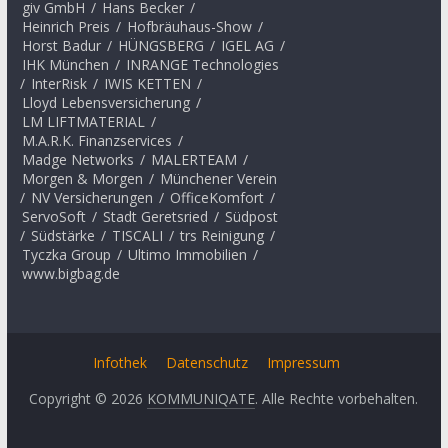
giv GmbH
/
Hans Becker
/
Heinrich Preis
/
Hofbräuhaus-Show
/
Horst Badur
/
HÜNGSBERG
/
IGEL AG
/
IHK München
/
INRANGE Technologies
/
InterRisk
/
IWIS KETTEN
/
Lloyd Lebensversicherung
/
LM LIFTMATERIAL
/
M.A.R.K. Finanzservices
/
Madge Networks
/
MALERTEAM
/
Morgen & Morgen
/
Münchener Verein
/
NV Versicherungen
/
OfficeKomfort
/
ServoSoft
/
Stadt Geretsried
/
Südpost
/
Südstärke
/
TISCALI
/
trs Reinigung
/
Tyczka Group
/
Ultimo Immobilien
/
www.bigbag.de
Infothek
Datenschutz
Impressum
Copyright © 2026
KOMMUNIQATE
. Alle Rechte vorbehalten.