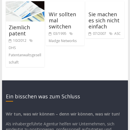
Wir sollten
Sie machen
mal
es sich nicht
switchen
einfach
Ziemlich
patent
03/1995
07/2007
ASC
10/2012
Madge Networks
DHS
Patentanwaltsgesell
schaft
Ein bisschen was zum Schluss
Wir tun, was wir können – denn wir können, was wir tun!
Als inhabergeführte Agentur helfen wir Unternehmen, sich
eindeutig zu positionieren, professionell aufzutreten und