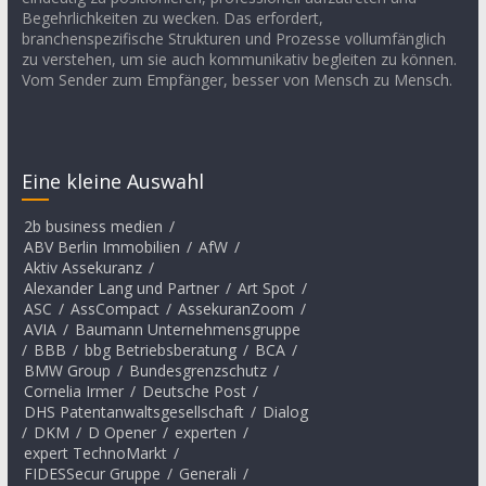
Begehrlichkeiten zu wecken. Das erfordert,
branchenspezifische Strukturen und Prozesse vollumfänglich
zu verstehen, um sie auch kommunikativ begleiten zu können.
Vom Sender zum Empfänger, besser von Mensch zu Mensch.
Eine kleine Auswahl
2b business medien
/
ABV Berlin Immobilien
/
AfW
/
Aktiv Assekuranz
/
Alexander Lang und Partner
/
Art Spot
/
ASC
/
AssCompact
/
AssekuranZoom
/
AVIA
/
Baumann Unternehmensgruppe
/
BBB
/
bbg Betriebsberatung
/
BCA
/
BMW Group
/
Bundesgrenzschutz
/
Cornelia Irmer
/
Deutsche Post
/
DHS Patentanwaltsgesellschaft
/
Dialog
/
DKM
/
D Opener
/
experten
/
expert TechnoMarkt
/
FIDESSecur Gruppe
/
Generali
/