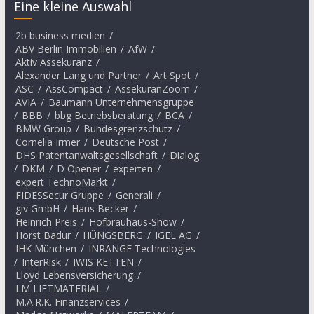
Eine kleine Auswahl
2b business medien
/
ABV Berlin Immobilien
/
AfW
/
Aktiv Assekuranz
/
Alexander Lang und Partner
/
Art Spot
/
ASC
/
AssCompact
/
AssekuranZoom
/
AVIA
/
Baumann Unternehmensgruppe
/
BBB
/
bbg Betriebsberatung
/
BCA
/
BMW Group
/
Bundesgrenzschutz
/
Cornelia Irmer
/
Deutsche Post
/
DHS Patentanwaltsgesellschaft
/
Dialog
/
DKM
/
D Opener
/
experten
/
expert TechnoMarkt
/
FIDESSecur Gruppe
/
Generali
/
giv GmbH
/
Hans Becker
/
Heinrich Preis
/
Hofbräuhaus-Show
/
Horst Badur
/
HÜNGSBERG
/
IGEL AG
/
IHK München
/
INRANGE Technologies
/
InterRisk
/
IWIS KETTEN
/
Lloyd Lebensversicherung
/
LM LIFTMATERIAL
/
M.A.R.K. Finanzservices
/