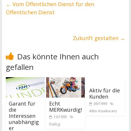
←
Vom Öffentlichen Dienst für den
Öffentlichen Dienst
Zukunft gestalten
→
Das könnte Ihnen auch
gefallen
Aktiv für die
Kunden
Garant für
Echt
09/1999
die
MERKwürdig!
Aktiv Assekuranz
Interessen
10/1995
unabhängig
Dialog
er