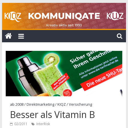
Zum
Inhalt
springen
KOMMUNIQATE
25
Jahre
KUZ
+
10
Jahre
KIQZ
ab 2008
/
Direktmarketing
/
KIQZ
/
Versicherung
Besser als Vitamin B
02/2011
InterRisk