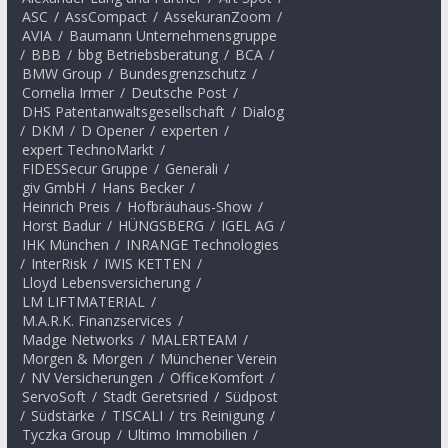
ASC
/
AssCompact
/
AssekuranZoom
/
AVIA
/
Baumann Unternehmensgruppe
/
BBB
/
bbg Betriebsberatung
/
BCA
/
BMW Group
/
Bundesgrenzschutz
/
Cornelia Irmer
/
Deutsche Post
/
DHS Patentanwaltsgesellschaft
/
Dialog
/
DKM
/
D Opener
/
experten
/
expert TechnoMarkt
/
FIDESSecur Gruppe
/
Generali
/
giv GmbH
/
Hans Becker
/
Heinrich Preis
/
Hofbräuhaus-Show
/
Horst Badur
/
HÜNGSBERG
/
IGEL AG
/
IHK München
/
INRANGE Technologies
/
InterRisk
/
IWIS KETTEN
/
Lloyd Lebensversicherung
/
LM LIFTMATERIAL
/
M.A.R.K. Finanzservices
/
Madge Networks
/
MALERTEAM
/
Morgen & Morgen
/
Münchener Verein
/
NV Versicherungen
/
OfficeKomfort
/
ServoSoft
/
Stadt Geretsried
/
Südpost
/
Südstärke
/
TISCALI
/
trs Reinigung
/
Tyczka Group
/
Ultimo Immobilien
/