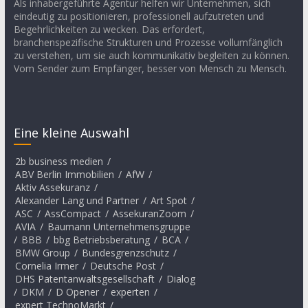
Als inhabergeführte Agentur helfen wir Unternehmen, sich
eindeutig zu positionieren, professionell aufzutreten und
Begehrlichkeiten zu wecken. Das erfordert,
branchenspezifische Strukturen und Prozesse vollumfänglich
zu verstehen, um sie auch kommunikativ begleiten zu können.
Vom Sender zum Empfänger, besser von Mensch zu Mensch.
Eine kleine Auswahl
2b business medien
/
ABV Berlin Immobilien
/
AfW
/
Aktiv Assekuranz
/
Alexander Lang und Partner
/
Art Spot
/
ASC
/
AssCompact
/
AssekuranZoom
/
AVIA
/
Baumann Unternehmensgruppe
/
BBB
/
bbg Betriebsberatung
/
BCA
/
BMW Group
/
Bundesgrenzschutz
/
Cornelia Irmer
/
Deutsche Post
/
DHS Patentanwaltsgesellschaft
/
Dialog
/
DKM
/
D Opener
/
experten
/
expert TechnoMarkt
/