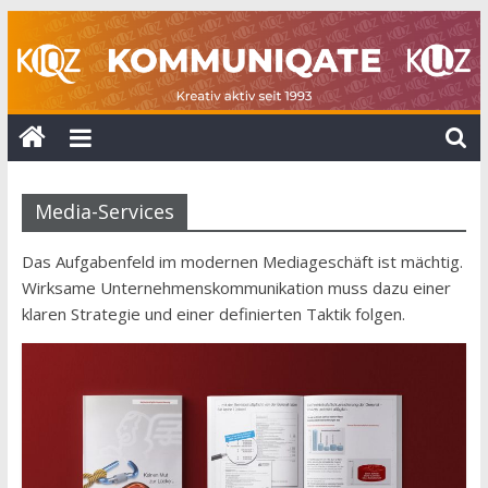
Zum
Inhalt
springen
KOMMUNIQATE
25
Jahre
Media-Services
KUZ
+
Das Aufgabenfeld im modernen Mediageschäft ist mächtig.
10
Wirksame Unternehmenskommunikation muss dazu einer
Jahre
klaren Strategie und einer definierten Taktik folgen.
KIQZ