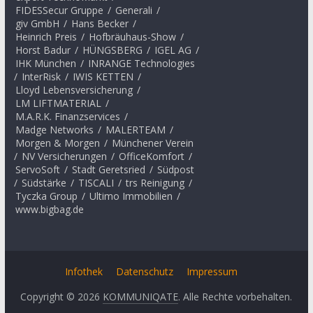
FIDESSecur Gruppe
/
Generali
/
giv GmbH
/
Hans Becker
/
Heinrich Preis
/
Hofbräuhaus-Show
/
Horst Badur
/
HÜNGSBERG
/
IGEL AG
/
IHK München
/
INRANGE Technologies
/
InterRisk
/
IWIS KETTEN
/
Lloyd Lebensversicherung
/
LM LIFTMATERIAL
/
M.A.R.K. Finanzservices
/
Madge Networks
/
MALERTEAM
/
Morgen & Morgen
/
Münchener Verein
/
NV Versicherungen
/
OfficeKomfort
/
ServoSoft
/
Stadt Geretsried
/
Südpost
/
Südstärke
/
TISCALI
/
trs Reinigung
/
Tyczka Group
/
Ultimo Immobilien
/
www.bigbag.de
Infothek
Datenschutz
Impressum
Copyright © 2026
KOMMUNIQATE
. Alle Rechte vorbehalten.