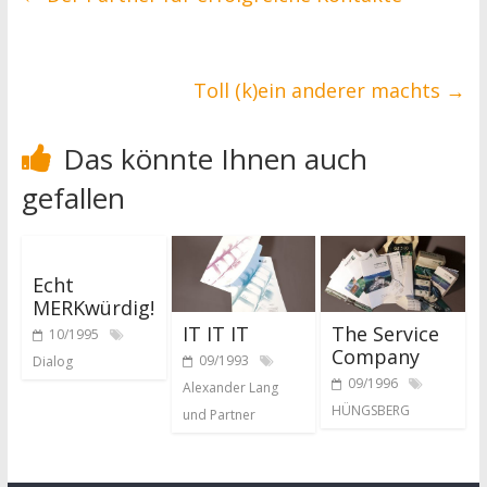
Toll (k)ein anderer machts
→
Das könnte Ihnen auch
gefallen
Echt
MERKwürdig!
IT IT IT
The Service
10/1995
Company
09/1993
Dialog
09/1996
Alexander Lang
HÜNGSBERG
und Partner