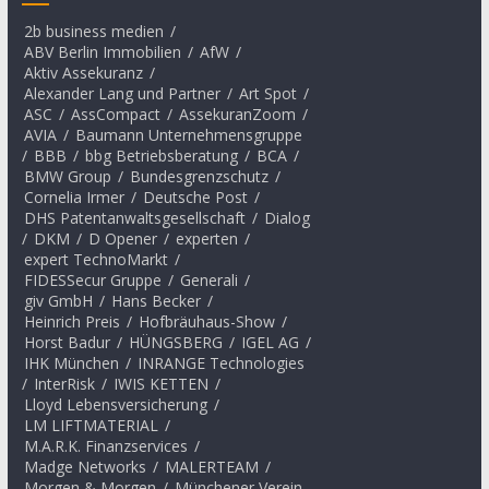
2b business medien
/
ABV Berlin Immobilien
/
AfW
/
Aktiv Assekuranz
/
Alexander Lang und Partner
/
Art Spot
/
ASC
/
AssCompact
/
AssekuranZoom
/
AVIA
/
Baumann Unternehmensgruppe
/
BBB
/
bbg Betriebsberatung
/
BCA
/
BMW Group
/
Bundesgrenzschutz
/
Cornelia Irmer
/
Deutsche Post
/
DHS Patentanwaltsgesellschaft
/
Dialog
/
DKM
/
D Opener
/
experten
/
expert TechnoMarkt
/
FIDESSecur Gruppe
/
Generali
/
giv GmbH
/
Hans Becker
/
Heinrich Preis
/
Hofbräuhaus-Show
/
Horst Badur
/
HÜNGSBERG
/
IGEL AG
/
IHK München
/
INRANGE Technologies
/
InterRisk
/
IWIS KETTEN
/
Lloyd Lebensversicherung
/
LM LIFTMATERIAL
/
M.A.R.K. Finanzservices
/
Madge Networks
/
MALERTEAM
/
Morgen & Morgen
/
Münchener Verein